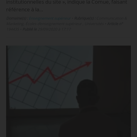
institutionnelles du site », indique la Comue, faisant
référence à la…
Domaine(s) :
Enseignement supérieur
•
Rubrique(s) :
Communication &
Marketing, Écoles d’enseignement supérieur , Universités
•
Article n°
194435
•
Publié le
29/09/2020 à 17:17