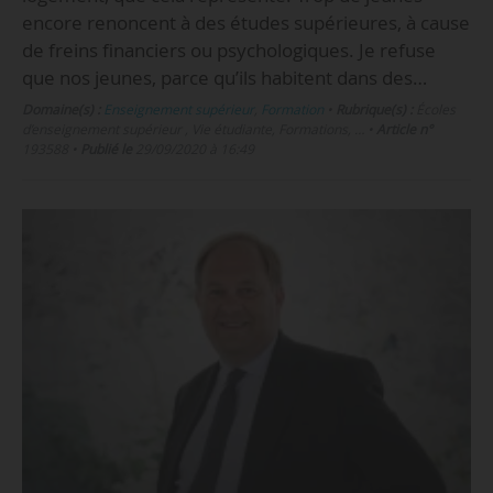
encore renoncent à des études supérieures, à cause
de freins financiers ou psychologiques. Je refuse
que nos jeunes, parce qu’ils habitent dans des…
Domaine(s) :
Enseignement supérieur
,
Formation
•
Rubrique(s) :
Écoles
d’enseignement supérieur , Vie étudiante, Formations, …
•
Article n°
193588
•
Publié le
29/09/2020 à 16:49