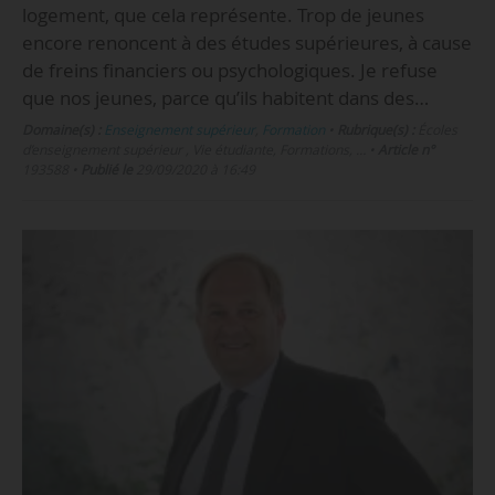
logement, que cela représente. Trop de jeunes
encore renoncent à des études supérieures, à cause
de freins financiers ou psychologiques. Je refuse
que nos jeunes, parce qu’ils habitent dans des…
Domaine(s) :
Enseignement supérieur
,
Formation
•
Rubrique(s) :
Écoles
d’enseignement supérieur , Vie étudiante, Formations, …
•
Article n°
193588
•
Publié le
29/09/2020 à 16:49