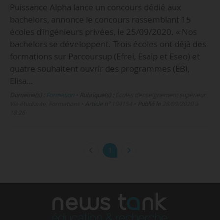
Puissance Alpha lance un concours dédié aux
bachelors, annonce le concours rassemblant 15
écoles d’ingénieurs privées, le 25/09/2020. « Nos
bachelors se développent. Trois écoles ont déjà des
formations sur Parcoursup (Efrei, Esaip et Eseo) et
quatre souhaitent ouvrir des programmes (EBI,
Elisa…
Domaine(s) :
Formation
•
Rubrique(s) :
Écoles d’enseignement supérieur ,
Vie étudiante, Formations
•
Article n°
194154
•
Publié le
28/09/2020 à
18:26
1