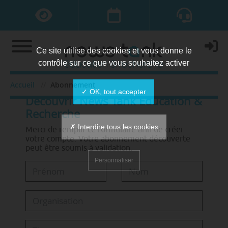
Ce site utilise des cookies et vous donne le
contrôle sur ce que vous souhaitez activer
Accueil
Abonnement
✓ OK, tout accepter
Découvrir News Tank Éducation &
Recherche
✗ Interdire tous les cookies
Merci de remplir ce formulaire afin de créer
votre compte. Votre abonnement découverte
peut être soumis à validation.
Personnaliser