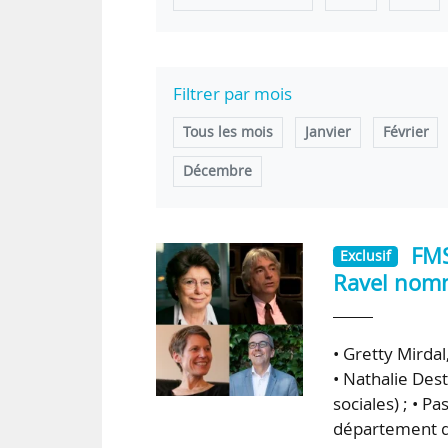
Filtrer par mois
Tous les mois
Janvier
Février
Décembre
FMS
Exclusif
Ravel nomm
• Gretty Mirdal
• Nathalie Dest
sociales) ; • P
département du