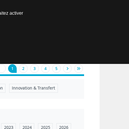
Nous joindre
itez activer
Espace abonné
EN
1
2
3
4
5
on
Innovation & Transfert
2023
2024
2025
2026