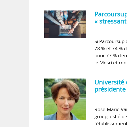
Parcoursup 
« stressant
Si Parcoursup 
78 % et 74 % de
pour 77 % d’en
le Mesri et re
Université
présidente
Rose-Marie Van
group, est élu
l’établissemen