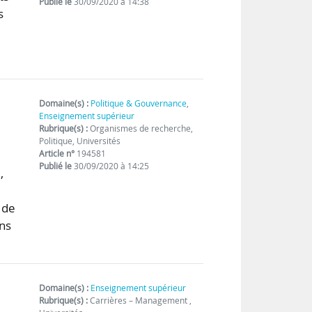
Publié le
30/09/2020 à 14:38
s
e
Domaine(s) :
Politique & Gouvernance
,
Enseignement supérieur
Rubrique(s) :
Organismes de recherche,
Politique, Universités
Article n°
194581
Publié le
30/09/2020 à 14:25
,
 de
ans
n
Domaine(s) :
Enseignement supérieur
Rubrique(s) :
Carrières – Management ,