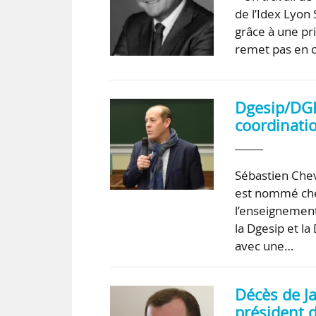
de l’Idex Lyon
grâce à une pr
remet pas en ca
Dgesip/DGRI
coordinatio
Sébastien Chev
est nommé chef
l’enseignement
la Dgesip et l
avec une…
Décès de J
président 