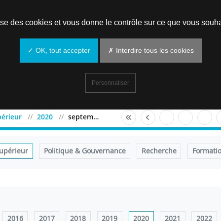
Prendre un rendez-vous
lise des cookies et vous donne le contrôle sur ce que vous souha
✓ OK, tout accepter
✗ Interdire tous les cookies
Personnaliser
érieur
2020
septembre
upérieur
Politique & Gouvernance
Recherche
Formati
2016
2017
2018
2019
2020
2021
2022