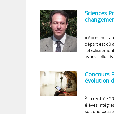
Sciences P
changement
« Après huit a
départ est dû à
l’établissemen
avons collectiv
Concours Pa
évolution 
À la rentrée 2
élèves intégrés
soit une baisse