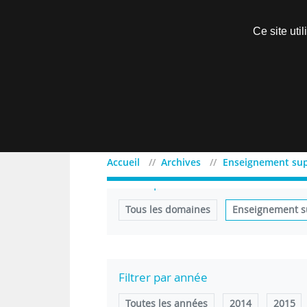
Découvrir sans engagement
Ce site uti
Menu
Accueil
Archives
Enseignement sup
Filtrer par domaine
Tous les domaines
Enseignement s
Filtrer par année
Toutes les années
2014
2015