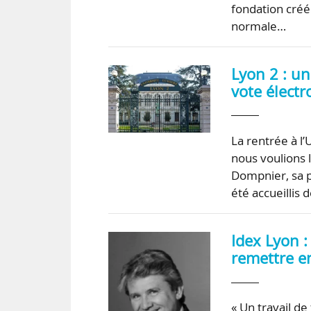
fondation créé
normale…
Lyon 2 : un
vote électr
La rentrée à l’
nous voulions l
Dompnier, sa p
été accueillis
Idex Lyon 
remettre en
« Un travail de