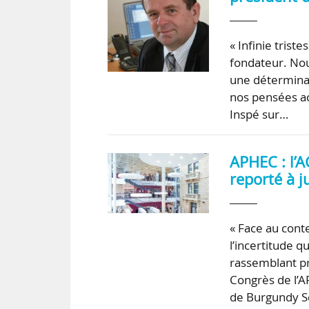
« Infinie trist
fondateur. No
une déterminat
nos pensées ac
Inspé sur…
APHEC : l’A
reporté à 
« Face au conte
l’incertitude q
rassemblant pr
Congrès de l’A
de Burgundy 