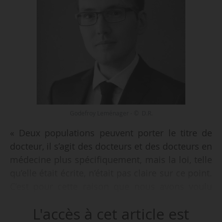
Godefroy Leménager - © D.R.
« Deux populations peuvent porter le titre de
docteur, il s’agit des docteurs et des docteurs en
médecine plus spécifiquement, mais la loi, telle
qu’elle était écrite, n’était pas claire sur ce point.
C’est pour cette raison que nous avons voulu
porter un amendement dans le projet de LPR à
L'accès à cet article est
ce sujet », déclare Godefroy Leménager,