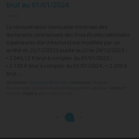
brut au 01/01/2024
La rémunération mensuelle minimale des
doctorants contractuels des Ensa (Écoles nationales
supérieures d’architecture) est modifiée par un
arrêté du 22/12/2023 publié au JO le 28/12/2023 :
• 2 044,12 € brut à compter du 01/01/2023 ;
• 2 100 € brut à compter du 01/01/2024 ; • 2 200 €
brut …
Domaine(s) :
Formation
,
Recherche
•
Rubrique(s) :
Budgets –
Financements, Doctorat, Écoles d’enseignement supérieur
•
Article n°
310592
•
Publié le
28/12/2023 à 12:49
1