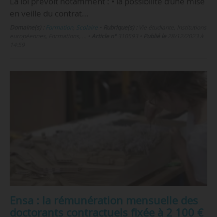
La loi prévoit notamment : • la possibilité d’une mise
en veille du contrat…
Domaine(s) :
Formation
,
Scolaire
•
Rubrique(s) :
Vie étudiante, Institutions
européennes, Formations, …
•
Article n°
310593
•
Publié le
28/12/2023 à
14:59
Ensa : la rémunération mensuelle des
doctorants contractuels fixée à 2 100 €