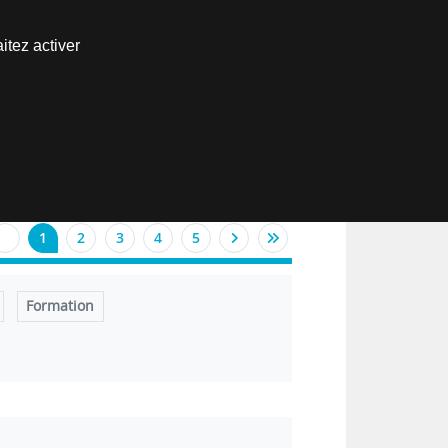
Nous joindre
itez activer
Espace abonné
EN
1
2
3
4
5
Formation