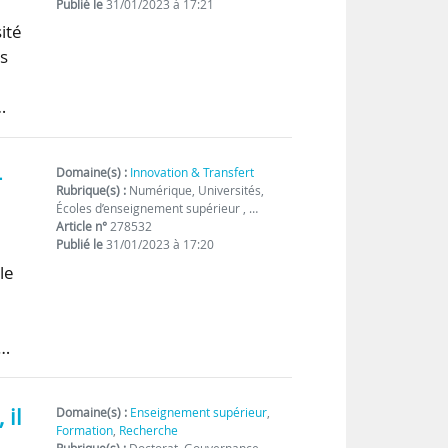
Publié le
31/01/2023 à 17:21
ité
es
…
-
Domaine(s) :
Innovation & Transfert
Rubrique(s) :
Numérique, Universités,
Écoles d’enseignement supérieur , …
Article n°
278532
Publié le
31/01/2023 à 17:20
le
s…
 il
Domaine(s) :
Enseignement supérieur
,
Formation
,
Recherche