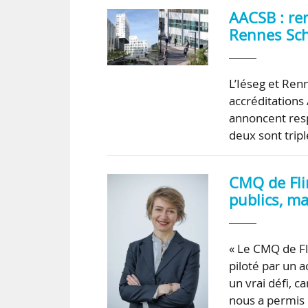
AACSB : ren
Rennes Sch
L’Iéseg et Ren
accréditations
annoncent resp
deux sont trip
CMQ de Flin
publics, ma
« Le CMQ de Fli
piloté par un 
un vrai défi, 
nous a permis 