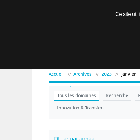
Découvrir sans engagement
Ce site uti
Menu
Accueil
Archives
2023
janvier
Filtrer par domaine
Tous les domaines
Recherche
Innovation & Transfert
Filtrer par année