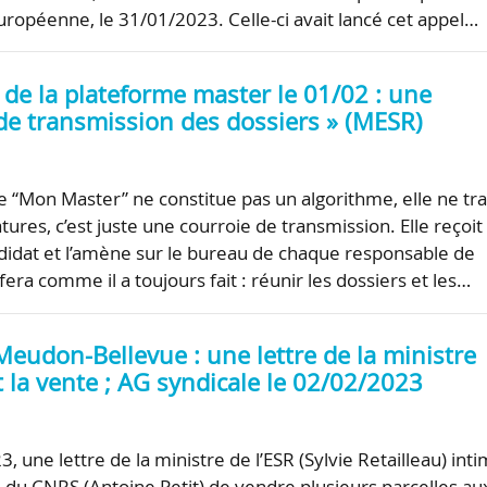
opéenne, le 31/01/2023. Celle-ci avait lancé cet appel…
de la plateforme master le 01/02 : une
 de transmission des dossiers » (MESR)
e “Mon Master” ne constitue pas un algorithme, elle ne tra
tures, c’est juste une courroie de transmission. Elle reçoit 
didat et l’amène sur le bureau de chaque responsable de
fera comme il a toujours fait : réunir les dossiers et les…
eudon-Bellevue : une lettre de la ministre
la vente ; AG syndicale le 02/02/2023
, une lettre de la ministre de l’ESR (Sylvie Retailleau) int
G du CNRS (Antoine Petit) de vendre plusieurs parcelles au