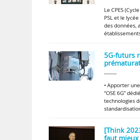
Le CPES (Cycle 
PSL et le lycé
des données, a
établissements
5G-futurs 
prématurat
• Apporter une 
“OSE 6G” dédiée
technologies d
standardisatio
[Think 2023
faut mieux