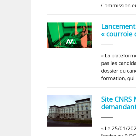
Commission eur
Lancement 
« courroie
« La plateform
pas les candida
dossier du can
formation, qui 
Site CNRS M
demandant 
« Le 25/01/2023
l’ordre au P-D