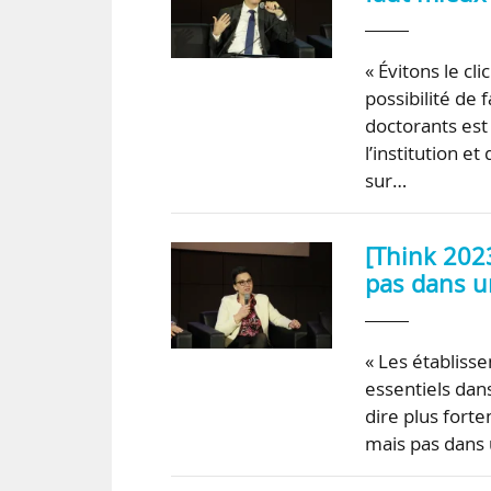
« Évitons le cl
possibilité de f
doctorants est 
l’institution 
sur…
[Think 2023
pas dans un
« Les établiss
essentiels dans
dire plus fort
mais pas dans u