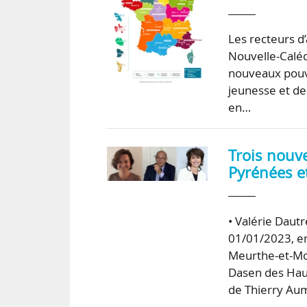
Les recteurs d’
Nouvelle-Caléd
nouveaux pouvo
jeunesse et de
en…
Trois nouv
Pyrénées et
• Valérie Dau
01/01/2023, e
Meurthe-et-Mo
Dasen des Hau
de Thierry Au