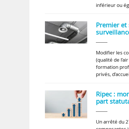
inférieur ou ég
Premier et
surveillance
Modifier les co
(qualité de l’a
formation prof
privés, d’accue
Ripec : mo
part statut
Un arrêté du 2
composantes in