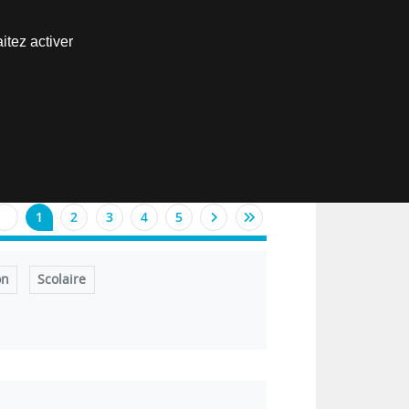
Nous joindre
itez activer
Espace abonné
EN
1
2
3
4
5
on
Scolaire