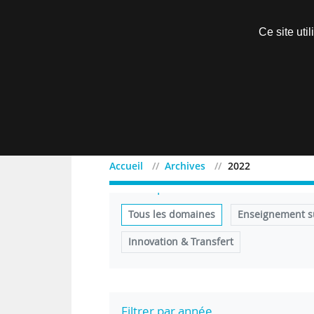
Découvrir sans engagement
Ce site uti
Menu
Accueil
Archives
2022
Filtrer par domaine
Tous les domaines
Enseignement s
Innovation & Transfert
Filtrer par année