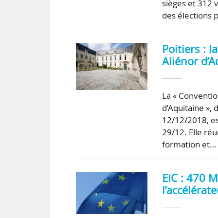
sièges et 312 v
des élections 
Poitiers : 
Aliénor d’
La « Convention
d’Aquitaine »,
12/12/2018, es
29/12. Elle ré
formation et…
EIC : 470 M
l’accélérat