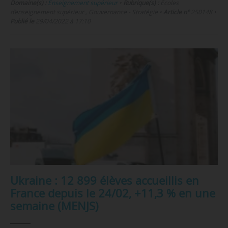
Domaine(s) :
Enseignement supérieur
•
Rubrique(s) :
Écoles
d’enseignement supérieur , Gouvernance - Stratégie
•
Article n°
250148
•
Publié le
29/04/2022 à 17:10
Ukraine : 12 899 élèves accueillis en
France depuis le 24/02, +11,3 % en une
semaine (MENJS)