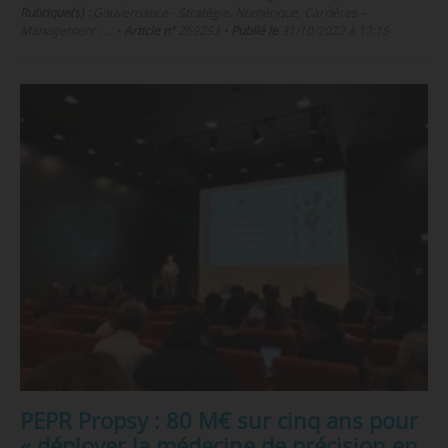
Rubrique(s) :
Gouvernance - Stratégie, Numérique, Carrières –
Management , …
•
Article n°
269253
•
Publié le
31/10/2022 à 17:15
PEPR Propsy : 80 M€ sur cinq ans pour
« déployer la médecine de précision en