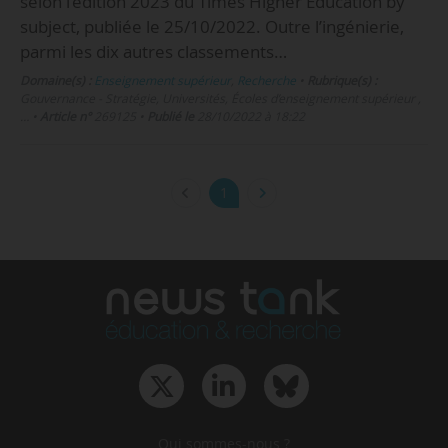
selon l’édition 2023 du Times Higher Education by
subject, publiée le 25/10/2022. Outre l’ingénierie,
parmi les dix autres classements…
Domaine(s) :
Enseignement supérieur
,
Recherche
•
Rubrique(s) :
Gouvernance - Stratégie, Universités, Écoles d’enseignement supérieur ,
…
•
Article n°
269125
•
Publié le
28/10/2022 à 18:22
1
Qui sommes-nous ?