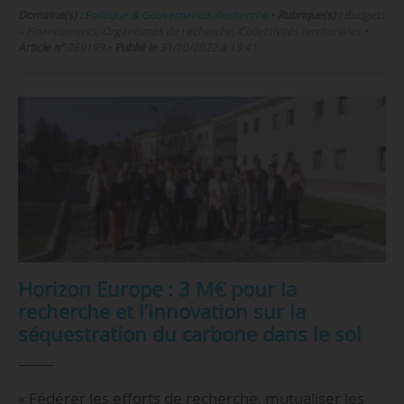
Domaine(s) :
Politique & Gouvernance
,
Recherche
•
Rubrique(s) :
Budgets
– Financements, Organismes de recherche, Collectivités territoriales
•
Article n°
269199
•
Publié le
31/10/2022 à 15:41
Horizon Europe : 3 M€ pour la
recherche et l’innovation sur la
séquestration du carbone dans le sol
« Fédérer les efforts de recherche, mutualiser les