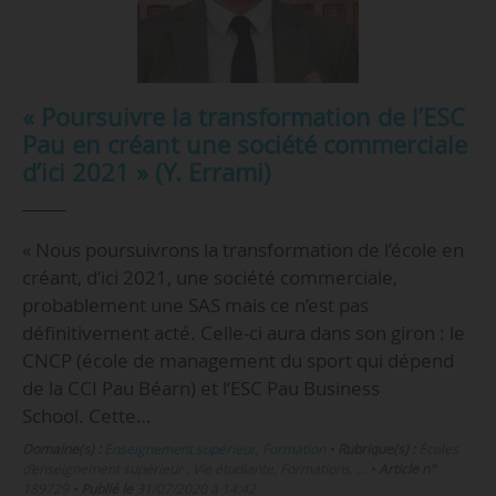
« Poursuivre la transformation de l’ESC
Pau en créant une société commerciale
d’ici 2021 » (Y. Errami)
« Nous poursuivrons la transformation de l’école en
créant, d’ici 2021, une société commerciale,
probablement une SAS mais ce n’est pas
définitivement acté. Celle-ci aura dans son giron : le
CNCP (école de management du sport qui dépend
de la CCI Pau Béarn) et l’ESC Pau Business
School. Cette…
Domaine(s) :
Enseignement supérieur
,
Formation
•
Rubrique(s) :
Écoles
d’enseignement supérieur , Vie étudiante, Formations, …
•
Article n°
189729
•
Publié le
31/07/2020 à 14:42