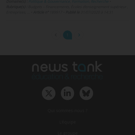
Domaine(s) :
Politique & Gouvernance
,
Formation
,
Recherche
•
Rubrique(s) :
Budgets – Financements, Écoles d’enseignement supérieur ,
Entreprises, …
•
Article n°
189917
•
Publié le
31/07/2020 à 14:31
1
Qui sommes-nous ?
L‘équipe
Le groupe