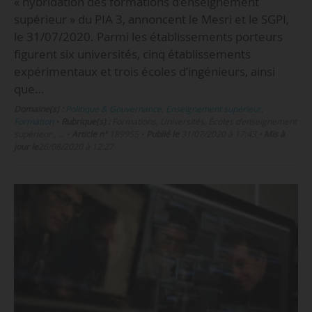
« hybridation des formations d’enseignement
supérieur » du PIA 3, annoncent le Mesri et le SGPI,
le 31/07/2020. Parmi les établissements porteurs
figurent six universités, cinq établissements
expérimentaux et trois écoles d’ingénieurs, ainsi
que…
Domaine(s) :
Politique & Gouvernance
,
Enseignement supérieur
,
Formation
•
Rubrique(s) :
Formations, Universités, Écoles d’enseignement
supérieur , …
•
Article n°
189955
•
Publié le
31/07/2020 à 17:43
•
Mis à
jour le
26/08/2020 à 12:27