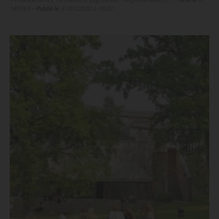
189969
•
Publié le
31/07/2020 à 18:02