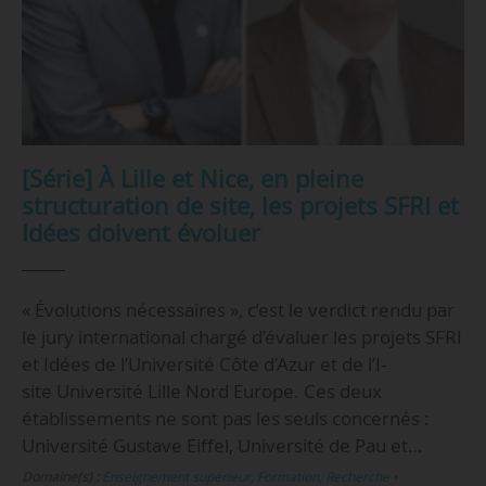
[Série] À Lille et Nice, en pleine
structuration de site, les projets SFRI et
Idées doivent évoluer
« Évolutions nécessaires », c’est le verdict rendu par
le jury international chargé d’évaluer les projets SFRI
et Idées de l’Université Côte d’Azur et de l’I-
site Université Lille Nord Europe. Ces deux
établissements ne sont pas les seuls concernés :
Université Gustave Eiffel, Université de Pau et…
Domaine(s) :
Enseignement supérieur
,
Formation
,
Recherche
•