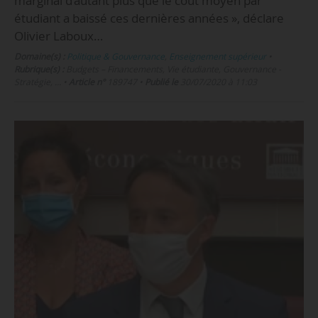
marginal d’autant plus que le coût moyen par
étudiant a baissé ces dernières années », déclare
Olivier Laboux…
Domaine(s) :
Politique & Gouvernance
,
Enseignement supérieur
•
Rubrique(s) :
Budgets – Financements, Vie étudiante, Gouvernance -
Stratégie, …
•
Article n°
189747
•
Publié le
30/07/2020 à 11:03