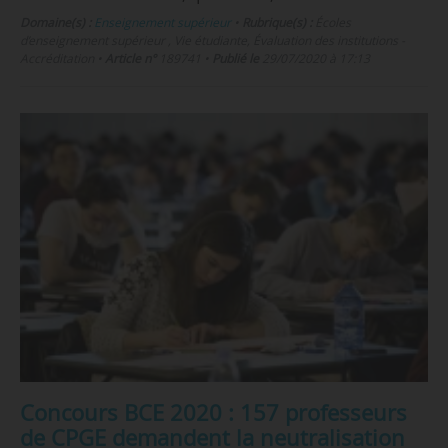
Domaine(s) :
Enseignement supérieur
•
Rubrique(s) :
Écoles
d’enseignement supérieur , Vie étudiante, Évaluation des institutions -
Accréditation
•
Article n°
189741
•
Publié le
29/07/2020 à 17:13
Concours BCE 2020 : 157 professeurs
de CPGE demandent la neutralisation