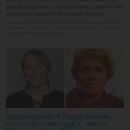
pays aux prochaines crises sanitaires », déclarent les
six pôles de compétitivité en santé français…
Domaine(s) :
Recherche
,
Innovation & Transfert
•
Rubrique(s) :
Budgets –
Financements, Gouvernance - Stratégie, R&D public-privé, …
•
Article n°
189522
•
Publié le
29/07/2020 à 18:14
Christine Gangloff-Ziegler nommée
rectrice de Guadeloupe, C. Manès-