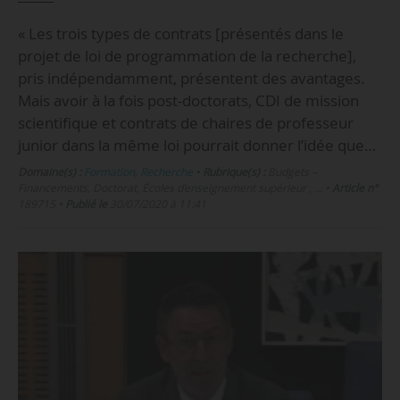
« Les trois types de contrats [présentés dans le
projet de loi de programmation de la recherche],
pris indépendamment, présentent des avantages.
Mais avoir à la fois post-doctorats, CDI de mission
scientifique et contrats de chaires de professeur
junior dans la même loi pourrait donner l’idée que…
Domaine(s) :
Formation
,
Recherche
•
Rubrique(s) :
Budgets –
Financements, Doctorat, Écoles d’enseignement supérieur , …
•
Article n°
189715
•
Publié le
30/07/2020 à 11:41