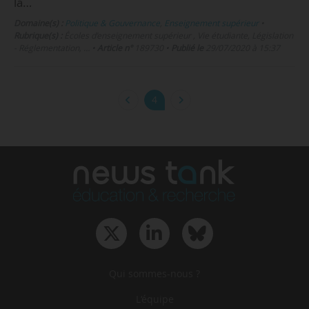
la…
Domaine(s) :
Politique & Gouvernance
,
Enseignement supérieur
•
Rubrique(s) :
Écoles d’enseignement supérieur , Vie étudiante, Législation
- Réglementation, …
•
Article n°
189730
•
Publié le
29/07/2020 à 15:37
4
Qui sommes-nous ?
L‘équipe