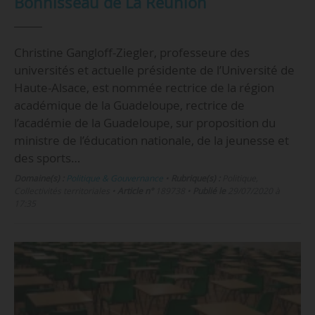
Bonnisseau de La Réunion
Christine Gangloff-Ziegler, professeure des
universités et actuelle présidente de l’Université de
Haute-Alsace, est nommée rectrice de la région
académique de la Guadeloupe, rectrice de
l’académie de la Guadeloupe, sur proposition du
ministre de l’éducation nationale, de la jeunesse et
des sports…
Domaine(s) :
Politique & Gouvernance
•
Rubrique(s) :
Politique,
Collectivités territoriales
•
Article n°
189738
•
Publié le
29/07/2020 à
17:35