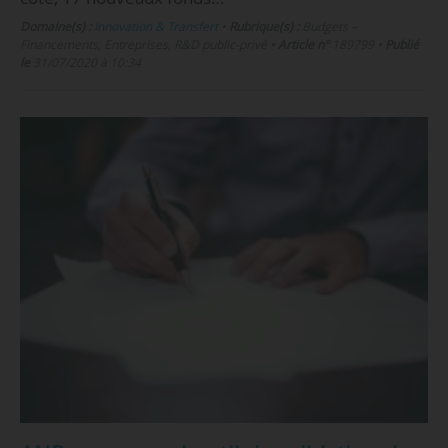
Domaine(s) :
Innovation & Transfert
•
Rubrique(s) :
Budgets –
Financements, Entreprises, R&D public-privé
•
Article n°
189799
•
Publié
le
31/07/2020 à 10:34