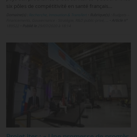
six pôles de compétitivité en santé français…
Domaine(s) :
Recherche
,
Innovation & Transfert
•
Rubrique(s) :
Budgets –
Financements, Gouvernance - Stratégie, R&D public-privé, …
•
Article n°
189522
•
Publié le
29/07/2020 à 18:14
Projet Iter : « Une promesse de progrès,