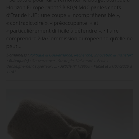
Horizon Europe raboté à 80,9 Md€ par les chefs
d’État de l’UE : une coupe « incompréhensible »,
« contradictoire », « préoccupante » et
« particulièrement difficile à défendre ». • Faire
comprendre à la Commission européenne qu’elle ne
peut…
Domaine(s) :
Politique & Gouvernance
,
Recherche
,
Innovation & Transfert
•
Rubrique(s) :
Gouvernance - Stratégie, Universités, Écoles
d’enseignement supérieur , …
•
Article n°
189855
•
Publié le
31/07/2020 à
11:41