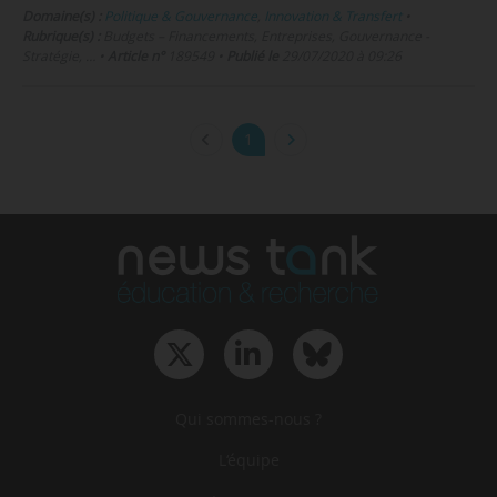
Domaine(s) :
Politique & Gouvernance
,
Innovation & Transfert
•
Rubrique(s) :
Budgets – Financements, Entreprises, Gouvernance -
Stratégie, …
•
Article n°
189549
•
Publié le
29/07/2020 à 09:26
1
Qui sommes-nous ?
L‘équipe