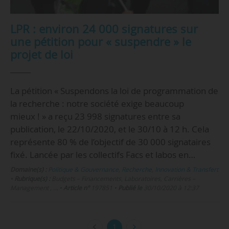
LPR : environ 24 000 signatures sur
une pétition pour « suspendre » le
projet de loi
La pétition « Suspendons la loi de programmation de
la recherche : notre société exige beaucoup
mieux ! » a reçu 23 998 signatures entre sa
publication, le 22/10/2020, et le 30/10 à 12 h. Cela
représente 80 % de l’objectif de 30 000 signataires
fixé. Lancée par les collectifs Facs et labos en…
Domaine(s) :
Politique & Gouvernance
,
Recherche
,
Innovation & Transfert
•
Rubrique(s) :
Budgets – Financements, Laboratoires, Carrières –
Management , …
•
Article n°
197851
•
Publié le
30/10/2020 à 12:37
1