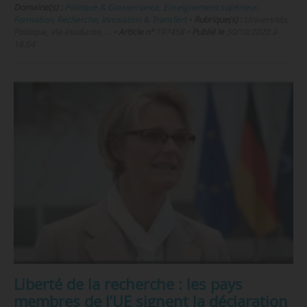
Domaine(s) :
Politique & Gouvernance
,
Enseignement supérieur
,
Formation
,
Recherche
,
Innovation & Transfert
•
Rubrique(s) :
Universités,
Politique, Vie étudiante, …
•
Article n°
197458
•
Publié le
30/10/2020 à
18:04
Liberté de la recherche : les pays
membres de l’UE signent la déclaration