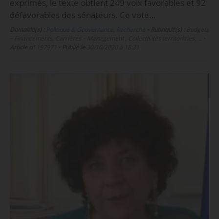
exprimés, le texte obtient 249 voix favorables et 92
défavorables des sénateurs. Ce vote…
Domaine(s) :
Politique & Gouvernance
,
Recherche
•
Rubrique(s) :
Budgets
– Financements, Carrières – Management , Collectivités territoriales, …
•
Article n°
197971
•
Publié le
30/10/2020 à 18:31