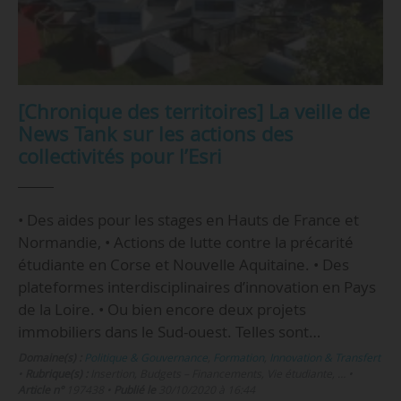
[Chronique des territoires] La veille de
News Tank sur les actions des
collectivités pour l’Esri
• Des aides pour les stages en Hauts de France et
Normandie, • Actions de lutte contre la précarité
étudiante en Corse et Nouvelle Aquitaine. • Des
plateformes interdisciplinaires d’innovation en Pays
de la Loire. • Ou bien encore deux projets
immobiliers dans le Sud-ouest. Telles sont…
Domaine(s) :
Politique & Gouvernance
,
Formation
,
Innovation & Transfert
•
Rubrique(s) :
Insertion, Budgets – Financements, Vie étudiante, …
•
Article n°
197438
•
Publié le
30/10/2020 à 16:44