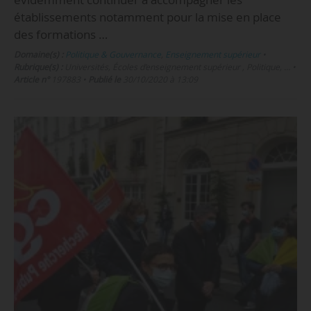
établissements notamment pour la mise en place
des formations …
Domaine(s) :
Politique & Gouvernance
,
Enseignement supérieur
•
Rubrique(s) :
Universités, Écoles d’enseignement supérieur , Politique, …
•
Article n°
197883
•
Publié le
30/10/2020 à 13:09