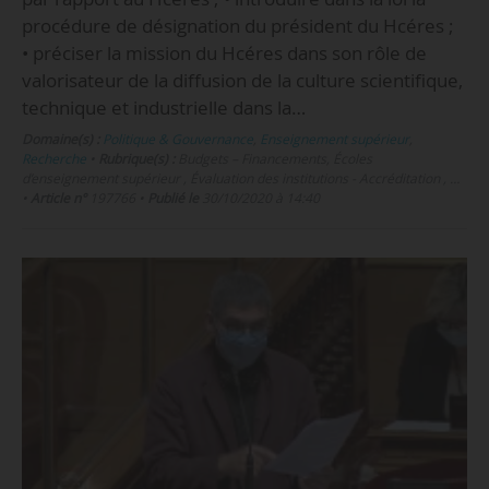
procédure de désignation du président du Hcéres ;
• préciser la mission du Hcéres dans son rôle de
valorisateur de la diffusion de la culture scientifique,
technique et industrielle dans la…
Domaine(s) :
Politique & Gouvernance
,
Enseignement supérieur
,
Recherche
•
Rubrique(s) :
Budgets – Financements, Écoles
d’enseignement supérieur , Évaluation des institutions - Accréditation , …
•
Article n°
197766
•
Publié le
30/10/2020 à 14:40