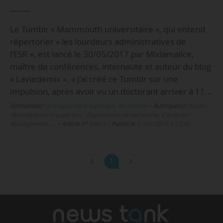
Le Tumblr « Mammouth universitaire », qui entend
répertorier « les lourdeurs administratives de
l’ESR », est lancé le 30/05/2017 par Mixlamalice,
maître de conférences, internaute et auteur du blog
« Laviedemix ». « J’ai créé ce Tumblr sur une
impulsion, après avoir vu un doctorant arriver à 11…
Domaine(s) :
Enseignement supérieur
,
Recherche
•
Rubrique(s) :
Écoles
d’enseignement supérieur , Organismes de recherche, Carrières –
Management , …
•
Article n°
94613
•
Publié le
31/05/2017 à 12:42
1