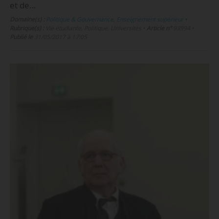
et de…
Domaine(s) :
Politique & Gouvernance
,
Enseignement supérieur
•
Rubrique(s) :
Vie étudiante, Politique, Universités
•
Article n°
93994
•
Publié le
31/05/2017 à 17:05