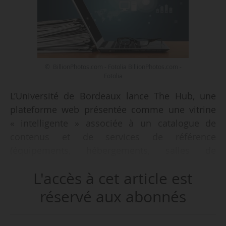
© BillionPhotos.com - Fotolia BillionPhotos.com -
Fotolia
L’Université de Bordeaux lance The Hub, une
plateforme web présentée comme une vitrine
« intelligente » associée à un catalogue de
contenus et de services de référence
(équipements, hébergements, salles de
réunion…) pour les acteurs de l’innovation,
L'accès à cet article est
annonce-t-elle le 29/05/2017 à l’occasion de la
venue de Frédérique Vidal, ministre de l’ESRI,
réservé aux abonnés
pour son premier déplacement. The Hub, qui
s’adresse aux étudiants et partenaires de