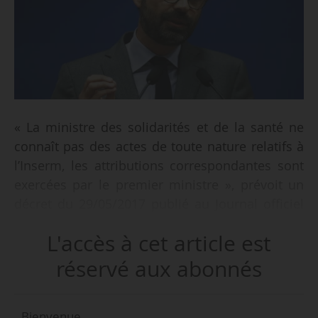
« La ministre des solidarités et de la santé ne
connaît pas des actes de toute nature relatifs à
l’Inserm, les attributions correspondantes sont
exercées par le premier ministre », prévoit un
décret du 29/05/2017 publié au Journal officiel
le 30/05/2017.
L'accès à cet article est
Agnès Buzyn, ancienne présidente du collège de
réservé aux abonnés
la Haute autorité de la santé et ancienne
présidente de l’Institut national du cancer (2011-
Bienvenue,