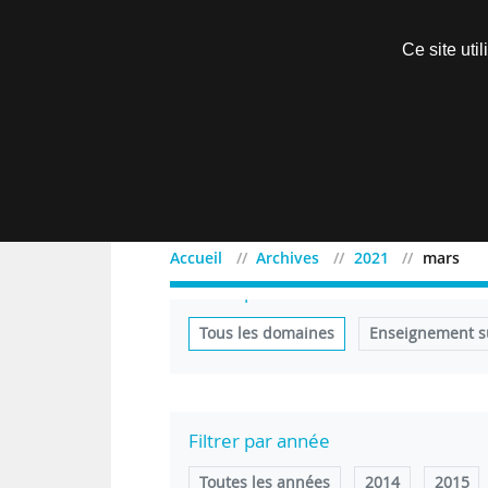
Découvrir sans engagement
Ce site uti
Menu
Accueil
Archives
2021
mars
Filtrer par domaine
Tous les domaines
Enseignement s
Filtrer par année
Toutes les années
2014
2015