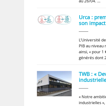
au 26/04. …
Urca : prem
son impact
L’Université 
PIB au niveau 
ainsi, « pour 1
générés dont 2,
TWB : « De
industrielle
« Notre ambiti
industrielles »