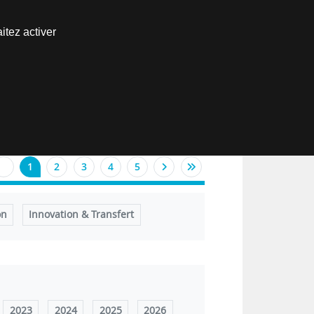
Nous joindre
itez activer
Espace abonné
EN
1
2
3
4
5
on
Innovation & Transfert
2023
2024
2025
2026