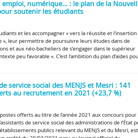
 emploi, numérique… : le plan de la Nouvell
our soutenir les étudiants
udiants et les accompagner « vers la réussite et l’insertion
e », leur permettre de poursuivre leurs études dans de
ons et aux néo-bacheliers de s’engager dans le supérieur
texte peu favorable ». C’est l’ambition du plan d’aides po
de service social des MENJS et Mesri : 141
erts au recrutement en 2021 (+23,7 %)
ostes offerts au titre de l’année 2021 aux concours pour 
ssistants de service social des administrations de l’État 
t établissements publics relevant du MENJS et du Mesri, es
 un arrêté du 29/03/2021 paru au Journal officiel du…