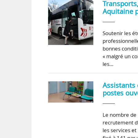
Transports,
Aquitaine p
Soutenir les ét
professionnell
bonnes conditi
« malgré un con
les…
Assistants 
postes ouv
Le nombre de p
recrutement d’a
les services e
fixé à 141 par