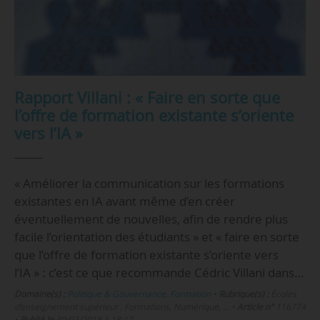
Rapport Villani : « Faire en sorte que
l’offre de formation existante s’oriente
vers l’IA »
« Améliorer la communication sur les formations
existantes en IA avant même d’en créer
éventuellement de nouvelles, afin de rendre plus
facile l’orientation des étudiants » et « faire en sorte
que l’offre de formation existante s’oriente vers
l’IA » : c’est ce que recommande Cédric Villani dans…
Domaine(s) :
Politique & Gouvernance
,
Formation
•
Rubrique(s) :
Écoles
d’enseignement supérieur , Formations, Numérique, …
•
Article n°
116774
•
Publié le
30/03/2018 à 18:17