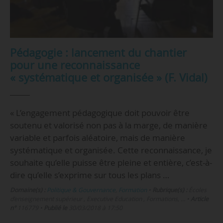
Pédagogie : lancement du chantier
pour une reconnaissance
« systématique et organisée » (F. Vidal)
« L’engagement pédagogique doit pouvoir être
soutenu et valorisé non pas à la marge, de manière
variable et parfois aléatoire, mais de manière
systématique et organisée. Cette reconnaissance, je
souhaite qu’elle puisse être pleine et entière, c’est-à-
dire qu’elle s’exprime sur tous les plans …
Domaine(s) :
Politique & Gouvernance
,
Formation
•
Rubrique(s) :
Écoles
d’enseignement supérieur , Executive Education , Formations, …
•
Article
n°
116779
•
Publié le
30/03/2018 à 17:50