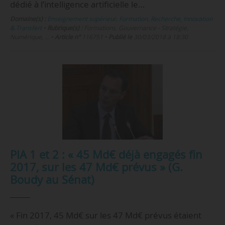
dédié à l’intelligence artificielle le…
Domaine(s) :
Enseignement supérieur
,
Formation
,
Recherche
,
Innovation
& Transfert
•
Rubrique(s) :
Formations, Gouvernance - Stratégie,
Numérique, …
•
Article n°
116751
•
Publié le
30/03/2018 à 18:30
PIA 1 et 2 : « 45 Md€ déjà engagés fin
2017, sur les 47 Md€ prévus » (G.
Boudy au Sénat)
« Fin 2017, 45 Md€ sur les 47 Md€ prévus étaient