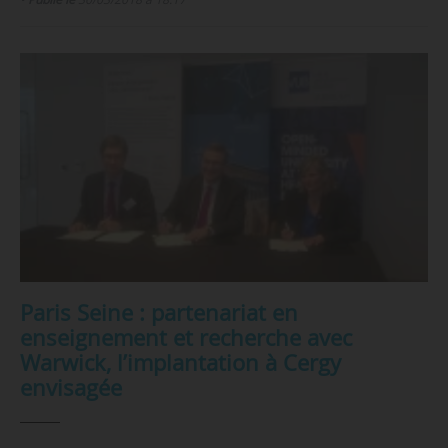
Paris Seine : partenariat en
enseignement et recherche avec
Warwick, l’implantation à Cergy
envisagée