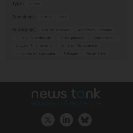
Type :
Analyse
Domaine(s) :
POGO
SCO
Rubrique(s) :
Essentiels Scolaire
Académies - Rectorats
Collectivités territoriales
Écoles primaires
Gouvernement
Budgets - Financements
Carrières - Management
Immobilier-infrastructures
Politique
Vie de l’élève