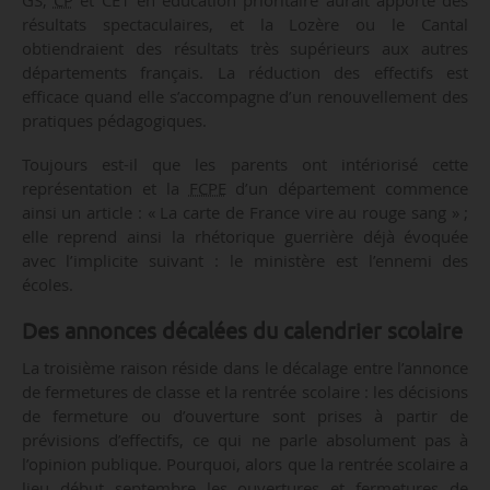
GS,
CP
et CE1 en éducation prioritaire aurait apporté des
résultats spectaculaires, et la Lozère ou le Cantal
obtiendraient des résultats très supérieurs aux autres
départements français. La réduction des effectifs est
efficace quand elle s’accompagne d’un renouvellement des
pratiques pédagogiques.
Toujours est-il que les parents ont intériorisé cette
représentation et la
FCPE
d’un département commence
ainsi un article : « La carte de France vire au rouge sang » ;
elle reprend ainsi la rhétorique guerrière déjà évoquée
avec l’implicite suivant : le ministère est l’ennemi des
écoles.
Des annonces décalées du calendrier scolaire
La troisième raison réside dans le décalage entre l’annonce
de fermetures de classe et la rentrée scolaire : les décisions
de fermeture ou d’ouverture sont prises à partir de
prévisions d’effectifs, ce qui ne parle absolument pas à
l’opinion publique. Pourquoi, alors que la rentrée scolaire a
lieu début septembre les ouvertures et fermetures de