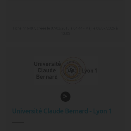
Excellences
Vague 2 (2022) : 27,9M€
Fiche n° 6497, créée le 07/02/2018 à 04:44 - MàJ le 08/07/2026 à
ASDESR
Projet EMERAUDE : 5,7M€
12:05
(2023)
PUI (2023)
IP3 (IP Cube) : 5,7M€ en phase
d’amorçage
Université Claude Bernard - Lyon 1