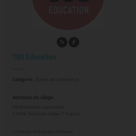
Source(s) : Données certifiées CTI.
Source(s) : Données certifiées CTI
TBS Education
Catégorie :
Écoles de commerce
Adresse du siège
20 Boulevard Lascrosses
31068 Toulouse Cedex 7 France
Consulter la fiche dans l‘annuaire