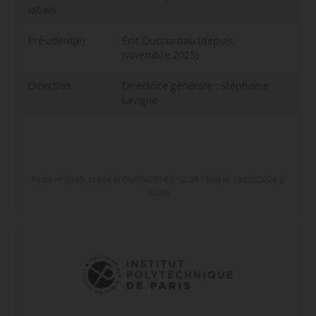
labels
Président(e)
Éric Ducournau (depuis
novembre 2025)
Direction
Directrice générale : Stéphanie
Lavigne
2024-2025
2024-2025
2024-2025
2023-2024
71,0 M€
6 616
136
361
Fiche n° 2145, créée le 06/06/2014 à 12:28 - MàJ le 19/05/2026 à
2023-2024
2023-2024
2023-2024
2024-2025
71 M€
6 683
135
337
10:49
2022-2023
2022-2023
2022-2023
6 498
128
263
Source(s) : CEFDG
2021-2022
2021-2022
2021-2022
6 346
120
255
Source(s) : CEFDG
Source(s) : CEFDG
Source(s) : CEFDG