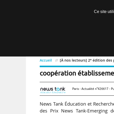
Découvrir sans engagement
Ce site uti
Menu
e
Accueil
[À nos lecteurs] 2
édition des 
e
[À nos lecteurs] 2
éditio
coopération établisseme
Paris - Actualité n°426617 - P
News Tank Éducation et Recherche
des Prix News Tank-Emerging de 