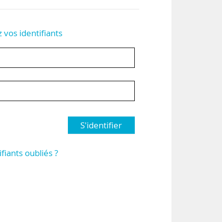
z vos identifiants
S'identifier
ifiants oubliés ?