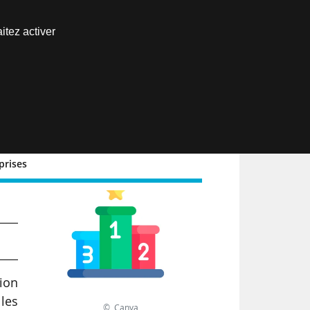
Nous joindre
itez activer
Espace abonné
EN
prises
ion
les
© Canva