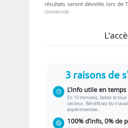
résultats seront dévoilés lors de
Université.
Cette initiative, lancée en 2025, 
L'accè
supérieur français en matière 
d’engagement avec le monde s
universités et écoles qui se dist
ponts solides entre l’enseignement 
3 raisons de 
Principale nouveauté par rapport à
présentés par catégorie…
L’info utile en temps 
En 10 minutes, faites le tour 
secteur. Bénéficiez du trava
expérimentée.
100% d’info, 0% de 