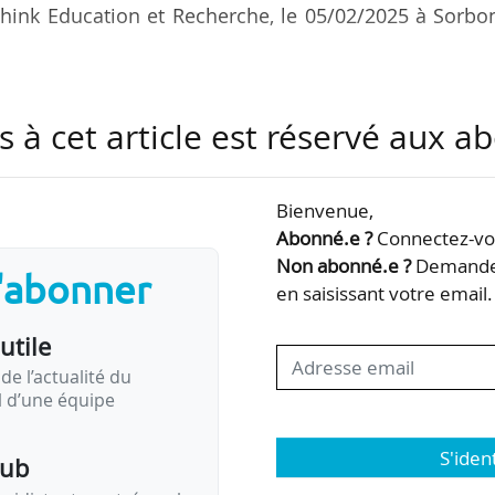
 Think Education et Recherche, le 05/02/2025 à Sorb
récompense les efforts des établissements d’enseigne
s à cet article est réservé aux 
de préparation des diplômés au marché du travail
ocio-économique. Ces prix mettent en lumière 
inguent par leur engagement et leur réussite à bâtir
Bienvenue,
supérieur et l’entreprise.
Abonné.e ?
Connectez-vou
Non abonné.e ?
Demandez
s'abonner
 la première édition, trois classements distincts se
en saisissant votre email.
utile
de l’actualité du
il d’une équipe
S'iden
pub