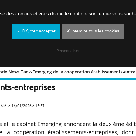
Prendre un rendez-vous
lise des cookies et vous donne le contrôle sur ce que vous souha
✓ OK, tout accepter
✗ Interdire tous les cookies
Personnaliser
prix News Tank-Emerging de la coopération établissements-entre
n des prix News Tank-Emerging de la
nts-entreprises
ublié le
16/01/2026 à 15:57
 et le cabinet Emerging annoncent la deuxième édit
la coopération établissements-entreprises, dont 