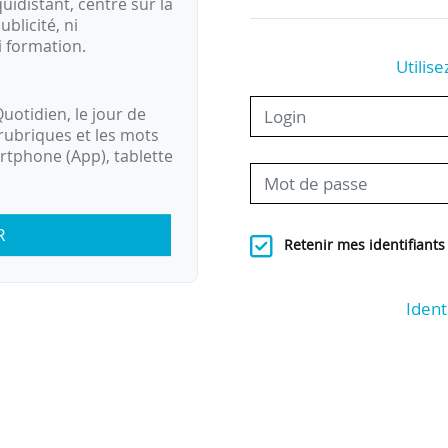
idistant, centré sur la
ublicité, ni
i formation.
Utilise
uotidien, le jour de
rubriques et les mots
artphone (App), tablette
R
Retenir mes identifiants
Ident