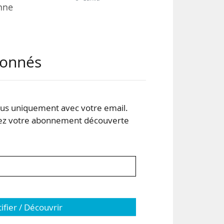
onne
ment
abonnés
 et
les
 des
s uniquement avec votre email.
 votre abonnement découverte
ront
tifier / Découvrir