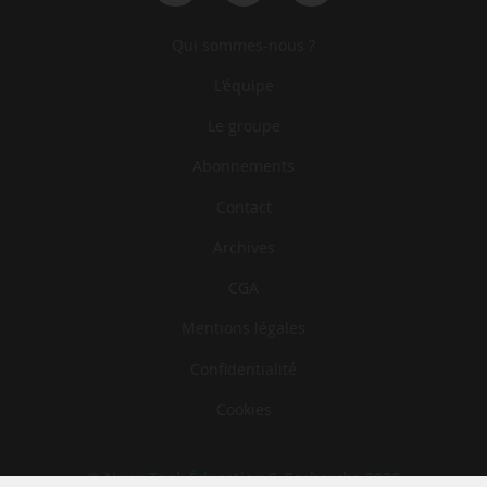
Qui sommes-nous ?
L‘équipe
Le groupe
Abonnements
Contact
Archives
CGA
Mentions légales
Confidentialité
Cookies
© News Tank Éducation & Recherche 2026