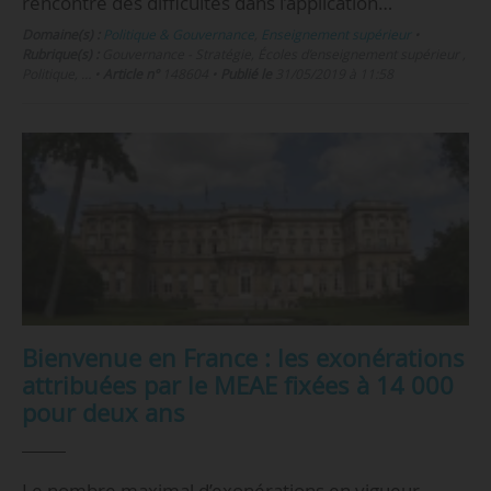
rencontre des difficultés dans l’application…
Domaine(s) :
Politique & Gouvernance
,
Enseignement supérieur
•
Rubrique(s) :
Gouvernance - Stratégie, Écoles d’enseignement supérieur ,
Politique, …
•
Article n°
148604
•
Publié le
31/05/2019 à 11:58
Bienvenue en France : les exonérations
attribuées par le MEAE fixées à 14 000
pour deux ans
Le nombre maximal d’exonérations en vigueur