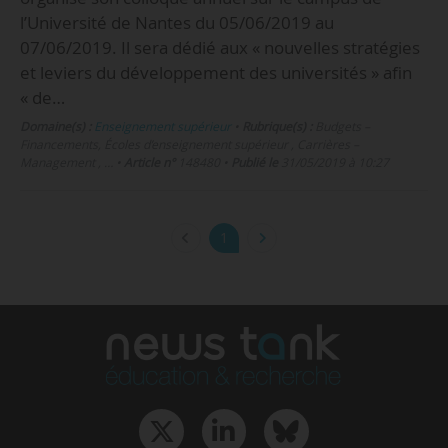
l’Université de Nantes du 05/06/2019 au
07/06/2019. Il sera dédié aux « nouvelles stratégies
et leviers du développement des universités » afin
« de…
Domaine(s) :
Enseignement supérieur
•
Rubrique(s) :
Budgets –
Financements, Écoles d’enseignement supérieur , Carrières –
Management , …
•
Article n°
148480
•
Publié le
31/05/2019 à 10:27
1