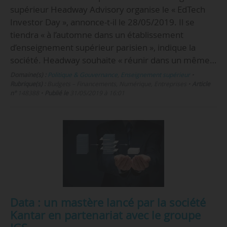
supérieur Headway Advisory organise le « EdTech
Investor Day », annonce-t-il le 28/05/2019. Il se
tiendra « à l’automne dans un établissement
d’enseignement supérieur parisien », indique la
société. Headway souhaite « réunir dans un même…
Domaine(s) :
Politique & Gouvernance
,
Enseignement supérieur
•
Rubrique(s) :
Budgets – Financements, Numérique, Entreprises
•
Article
n°
148388
•
Publié le
31/05/2019 à 16:01
Data : un mastère lancé par la société
Kantar en partenariat avec le groupe