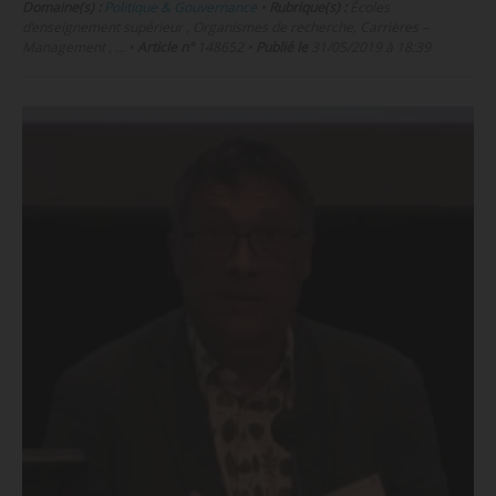
Domaine(s) :
Politique & Gouvernance
•
Rubrique(s) :
Écoles
d’enseignement supérieur , Organismes de recherche, Carrières –
Management , …
•
Article n°
148652
•
Publié le
31/05/2019 à 18:39