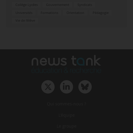
Collège Lycées
Gouvernement
Syndicats
Universités
Formations
Orientation
Pédagogie
Vie de l’élève
Qui sommes-nous ?
L‘équipe
Le groupe