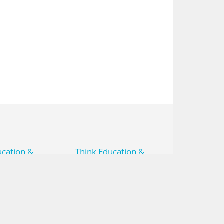
ucation &
Think Education &
he 2019
Recherche 2020
our partager
Expérimenter pour
vation
innover : l’ESR invente son
seignement
futur
 la recherche