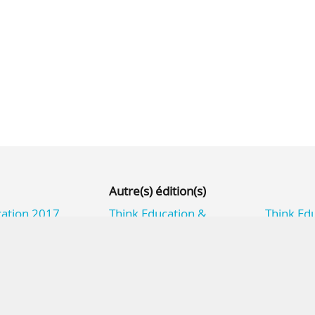
Autre(s) édition(s)
cation 2017
Think Education &
Think Ed
Recherche 2018
Recherc
chnology,
e, Afrique
Deux jours pour partager
Deux jours p
l’innovation dans
l’inno
l’enseignement supérieur
dans l’en
et la recherche
supérieur et