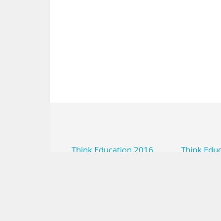
Think Education 2016
Think Edu
Innovations et enjeux dans
Think Te
l’enseignement supérieur
Numériqu