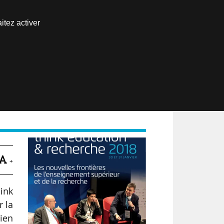
Contact et lieu
itez activer
Espace inscrits
+
ink
r la
tien