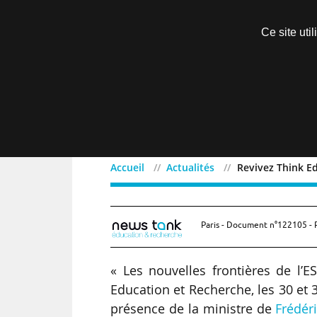
S'inscrire
Ce site uti
Menu
Accueil
Actualités
Revivez Think E
Revivez Think Education
Paris - Document n°122105 - 
« Les nouvelles frontières de l’E
Education et Recherche, les 30 et 
présence de la ministre de
Frédér