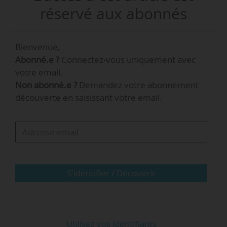
réservé aux abonnés
Les interviews du mois
Repas à 1 € : en Nouvelle-
Bienvenue,
Aquitaine, une organisation
Abonné.e ?
Connectez-vous uniquement avec
régionale pour anticiper (E.
votre email.
Roux, D. Froment)
Non abonné.e ?
Demandez votre abonnement
La région académique
…
découverte en saisissant votre email.
S'identifier / Découvrir
Utilisez vos identifiants