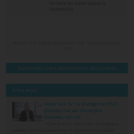
Ferrante (en poste depuis le
03/04/2023)
2024-2025
2024-2025
2024-2025
2023-2024
23,0 M€
2 058
53
72
Fiche n° 1918, créée le 05/05/2014 à 12:22 - MàJ le 05/08/2026 à
2023-2024
2023-2024
2023-2024
2024-2025
23 M€
2 068
55
72
14:51
2021-2022
2021-2022
2021-2022
2 197
53
67
Source(s) : CEFDG
Demandez votre abonnement découverte
Source(s) : CEFDG
Source(s) : CEFDG
Source(s) : CEFDG
À lire aussi
News Tank TV : la stratégie de l’ESCE
(Omnes) vue par Christophe
Boisseau, son DG
• Que prévoit votre plan stratégique,
quelles sont vos ambitions ?• Comment se traduit