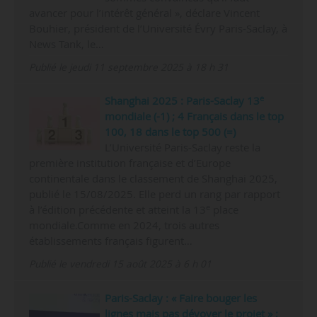
2016-17
2013-14
2013
2013
2013
14 267
541
256,3 M€
222,9 M€
0,1
Source(s) : Open Data Mesri
avancer pour l’intérêt général », déclare Vincent
Bouhier, président de l’Université Évry Paris-Saclay, à
2017-18
2012-13
2012
2012
2012
14 301
535
121,4 M€
105,9 M€
-0,4
News Tank, le…
Publié le jeudi 11 septembre 2025 à 18 h 31
2018-19
2011-12
2011
2011
15 815
518
99,4 M€
16,3
Source(s) : Open data MESR
2019-20
2010-11
2010
2010
17 626
511
92,3 M€
29,5
e
Shanghai 2025 : Paris-Saclay 13
mondiale (-1) ; 4 Français dans le top
2020-21
15 761
Source(s) : Open Data MESR
Source(s) : Open data MESR
Source(s) : Open data MESR
100, 18 dans le top 500 (=)
L’Université Paris-Saclay reste la
Source(s) : Open Data Esri
première institution française et d’Europe
continentale dans le classement de Shanghai 2025,
publié le 15/08/2025. Elle perd un rang par rapport
e
à l’édition précédente et atteint la 13
place
mondiale.Comme en 2024, trois autres
établissements français figurent…
Publié le vendredi 15 août 2025 à 6 h 01
Paris-Saclay : « Faire bouger les
lignes mais pas dévoyer le projet » ;