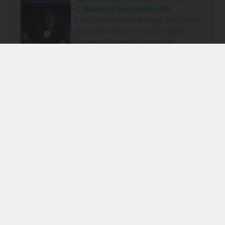
C. Galap sur le modèle cible
« On pouvait faire bouger des lignes,
mais pas dévoyer le projet grâce
auquel nous avons obtenu et
confirmé l’Idex. Nous ne pouvons
pas prendre le risque de mettre cela
en péril, que ce soit pour l’excellence de la marque
ou les moyens obtenus », déclare Camille Galap,
président de l’Universit…
Publié le mardi 15 juillet 2025 à 10 h 50
plus
Rubriquage
Type :
Interview
Domaine(s) :
SUP
FOR
REC