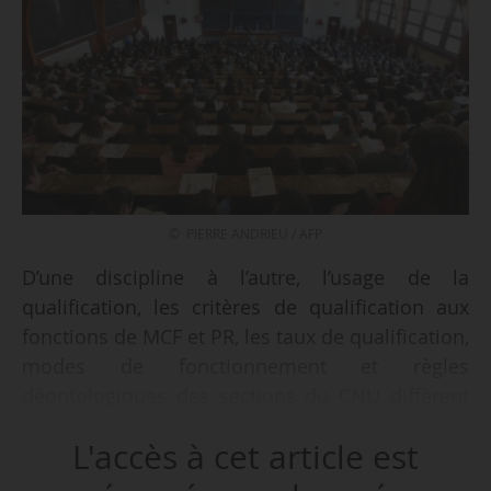
© PIERRE ANDRIEU / AFP
D’une discipline à l’autre, l’usage de la
qualification, les critères de qualification aux
fonctions de MCF et PR, les taux de qualification,
modes de fonctionnement et règles
déontologiques des sections du CNU diffèrent
fortement.
L'accès à cet article est
Pour appréhender la diversité des pratiques des