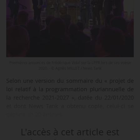
Premières annonces de Frédérique Vidal sur la LPPR lors de ses voeux
2020. - © Agnès MILLET / News Tank
Selon une version du sommaire du « projet de
loi relatif à la programmation pluriannuelle de
la recherche 2021-2027 », datée du 22/01/2020
et dont News Tank a obtenu copie, celui-ci se
décline en 20 articles.
L'accès à cet article est
Intitulé « orientations stratégiques de la
recherche et programmation budgétaire », le