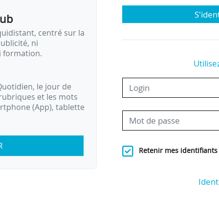
S'iden
pub
idistant, centré sur la
ublicité, ni
i formation.
Utilise
uotidien, le jour de
rubriques et les mots
artphone (App), tablette
R
Retenir mes identifiants
Ident