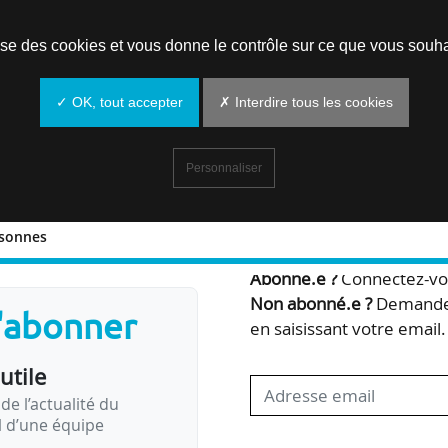
Prendre un rendez-vous
lise des cookies et vous donne le contrôle sur ce que vous souha
✓ OK, tout accepter
✗ Interdire tous les cookies
Personnaliser
rsonnes
Bienvenue,
Abonné.e ?
Connectez-vou
Non abonné.e ?
Demandez
s'abonner
en saisissant votre email.
utile
de l’actualité du
il d’une équipe