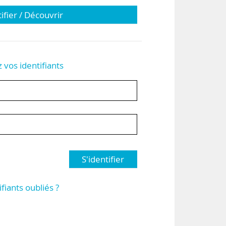
tifier / Découvrir
z vos identifiants
S'identifier
ifiants oubliés ?