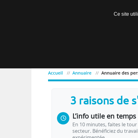
Découvrir sans engagement
Ce site uti
Menu
Accueil
Annuaire
Annuaire des pe
3 raisons de 
L’info utile en temps 
En 10 minutes, faites le tour 
secteur. Bénéficiez du trava
expérimentée.