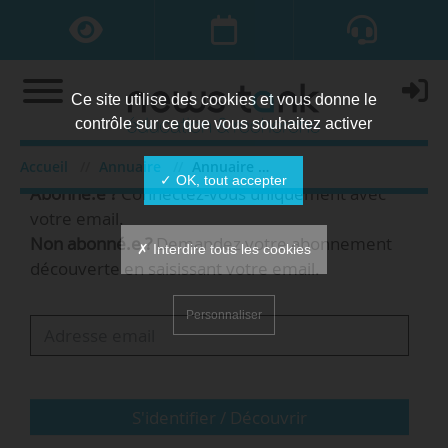
Ce site utilise des cookies et vous donne le
contrôle sur ce que vous souhaitez activer
Bienvenue,
Accueil
Annuaire
Annuaire des organisations
✓ OK, tout accepter
Abonné.e ?
Connectez-vous uniquement avec
votre email.
Non abonné.e ?
Demandez votre abonnement
✗ Interdire tous les cookies
découverte en saisissant votre email.
Personnaliser
S'identifier / Découvrir