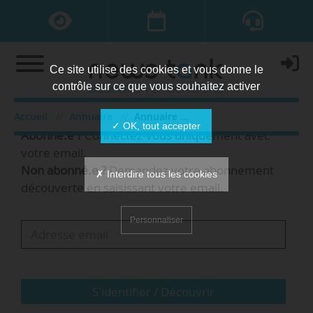
Ce site utilise des cookies et vous donne le
contrôle sur ce que vous souhaitez activer
Bienvenue,
Accueil
Annuaire
Annuaire des organisations
✓ OK, tout accepter
Abonné.e ?
Connectez-vous uniquement avec
votre email.
Non abonné.e ?
Demandez votre abonnement
✗ Interdire tous les cookies
découverte en saisissant votre email.
Personnaliser
S'identifier / Découvrir