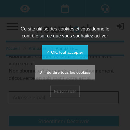
Ce site utilise des cookies et vous donne le
contrôle sur ce que vous souhaitez activer
Bienvenue,
Accueil
Annuaire
Annuaire des organisations
✓ OK, tout accepter
Abonné.e ?
Connectez-vous uniquement avec
votre email.
Non abonné.e ?
Demandez votre abonnement
✗ Interdire tous les cookies
découverte en saisissant votre email.
Personnaliser
S'identifier / Découvrir