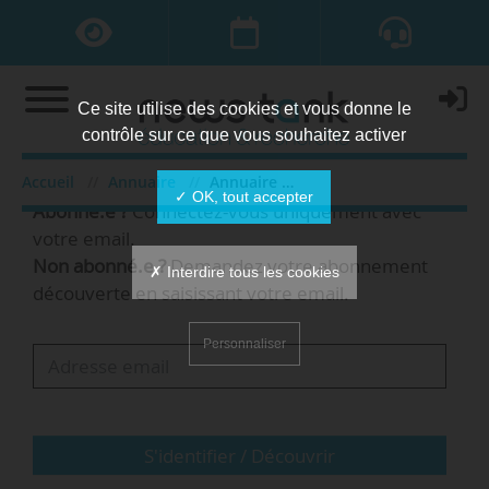
Ce site utilise des cookies et vous donne le
contrôle sur ce que vous souhaitez activer
Bienvenue,
Accueil
Annuaire
Annuaire des organisations
✓ OK, tout accepter
Abonné.e ?
Connectez-vous uniquement avec
votre email.
Non abonné.e ?
Demandez votre abonnement
✗ Interdire tous les cookies
découverte en saisissant votre email.
Personnaliser
S'identifier / Découvrir