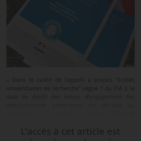
« Dans le cadre de l’appels à projets “Ecoles
universitaires de recherche” vague 1 du PIA 3, la
date de dépôt des lettres d’engagement des
établissements partenaires est décalée au
21/09/2017 à 11 heures », annonce l’ANR le
22/06/2017.
L'accès à cet article est
Le reste du calendrier est inchangé, la date de