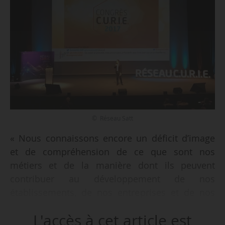
© Réseau Satt
« Nous connaissons encore un déficit d’image
et de compréhension de ce que sont nos
métiers et de la manière dont ils peuvent
contribuer au développement de nos
établissements, de nos entreprises et de nos
chercheurs », déclare Nicolas Carboni, président
L'accès à cet article est
du réseau Curie, dans son discours d’ouverture