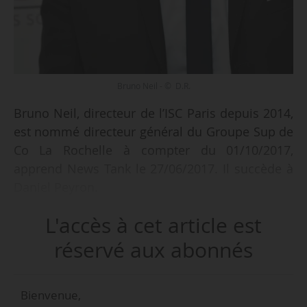
Bruno Neil - © D.R.
Bruno Neil, directeur de l’ISC Paris depuis 2014,
est nommé directeur général du Groupe Sup de
Co La Rochelle à compter du 01/10/2017,
apprend News Tank le 27/06/2017. Il succède à
Daniel Peyron.
L'accès à cet article est
Comme l’annonçait News Tank le 04/05/2017,
Daniel Peyron, directeur de l’école depuis 2001,
réservé aux abonnés
quitte son poste pour faire valoir ses droits à la
retraite.
Bienvenue,