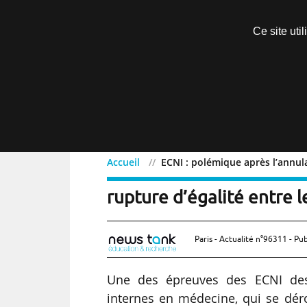
Découvrir sans engagement
Ce site uti
Menu
Accueil
ECNI : polémique après l’annul
ECNI : polémique après l
rupture d’égalité entre l
Paris - Actualité n°96311 - Pub
Une des épreuves des ECNI dest
internes en médecine, qui se déro