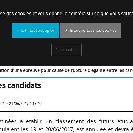
Prendre un rendez-vous
lise des cookies et vous donne le contrôle sur ce que vous souha
✓ OK, tout accepter
✗ Interdire tous les cookies
Personnaliser
ation d’une épreuve pour cause de rupture d’égalité entre les can
’annulation d’une épreuve pour cause
es candidats
lié le
21/06/2017 à 17:40
inées à établir un classement des futurs étudia
ulaient les 19 et 20/06/2017, est annulée et devra 