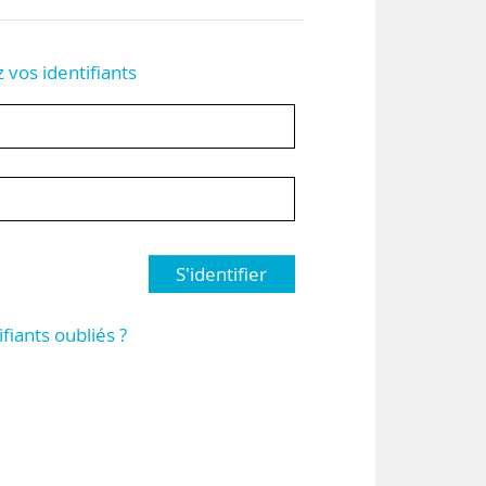
z vos identifiants
S'identifier
ifiants oubliés ?