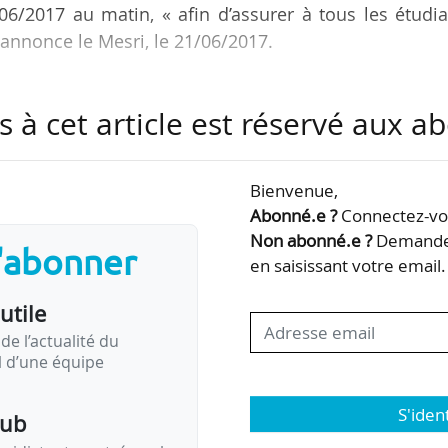
06/2017 au matin, « afin d’assurer à tous les étudi
 annonce le Mesri, le 21/06/2017.
reprogrammer l’épreuve d’analyse de dossiers cliniq
s à cet article est réservé aux 
-midi lorsqu’il lui a été signalé que cette épre
ire à l’une des épreuves des ECN tests de l’année 2
née et se présentant cette année aux ECNI ainsi que
Bienvenue,
ant à nouveau aux épreuves de cette année étaient d
Abonné.e ?
Connectez-vou
Non abonné.e ?
Demandez
s'abonner
en saisissant votre email.
utile
de l’actualité du
il d’une équipe
S'iden
pub