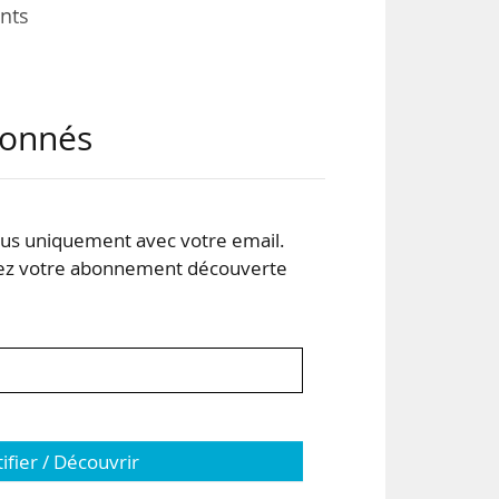
ants
ues
abonnés
uve
016.
 les
onc
s uniquement avec votre email.
 votre abonnement découverte
tifier / Découvrir