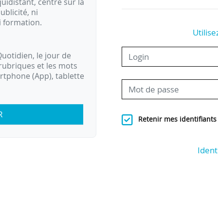
idistant, centré sur la
ublicité, ni
i formation.
Utilise
uotidien, le jour de
rubriques et les mots
artphone (App), tablette
R
Retenir mes identifiants
Ident