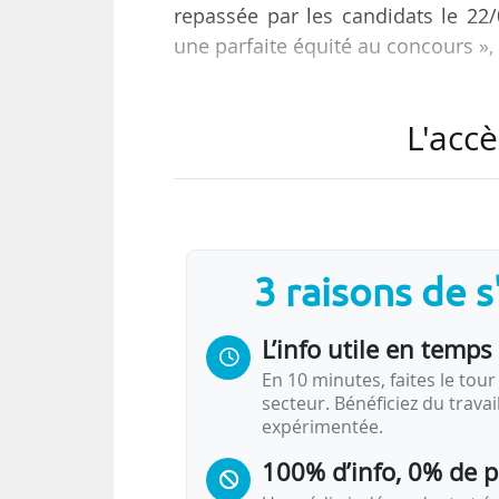
repassée par les candidats le 22/
une parfaite équité au concours »,
« Le jury a pris la décision de 
L'accè
progressifs du 19/06/2017 après
comprenait un dossier très simila
e
Les étudiants redoublant leur 6
an
internes ou auditeurs se présent
susceptibles d’avoir déj…
3 raisons de 
L’info utile en temps 
En 10 minutes, faites le tour 
secteur. Bénéficiez du trava
expérimentée.
100% d’info, 0% de 