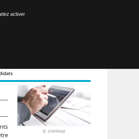
Nous joindre
itez activer
Espace abonné
EN
didats
 de
nts
© STAFFAGE
être