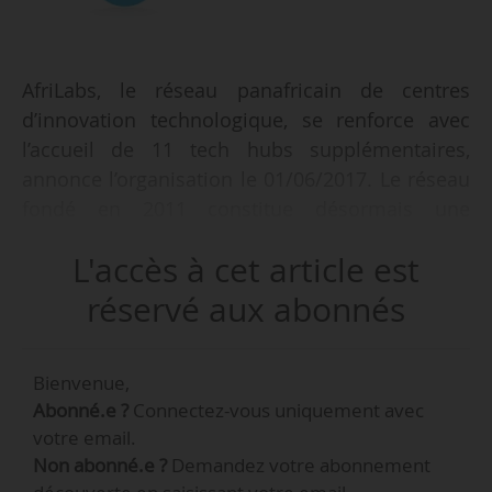
AfriLabs, le réseau panafricain de centres
d’innovation technologique, se renforce avec
l’accueil de 11 tech hubs supplémentaires,
annonce l’organisation le 01/06/2017. Le réseau
fondé en 2011 constitue désormais une
communauté de 50 centres dans 20 pays
L'accès à cet article est
d’Afrique.
réservé aux abonnés
Les nouveaux membres d’AfriLabs opèrent dans
huit pays :
Bienvenue,
• Kenya : Bit Hub, Sote Hub ;
Abonné.e ?
Connectez-vous uniquement avec
• Malawi : inCUBES ;
votre email.
• Nigeria : nHub, iBridge, Startpreneurs ;
Non abonné.e ?
Demandez votre abonnement
• Ouganda : Innovation Village Kampala ;