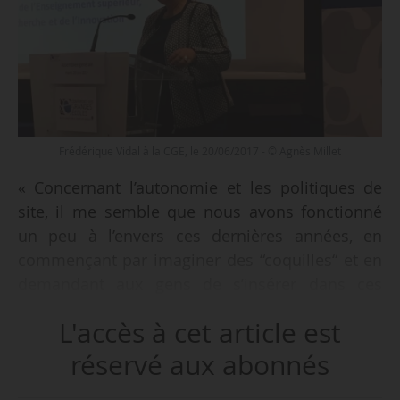
Frédérique Vidal à la CGE, le 20/06/2017 - © Agnès Millet
« Concernant l’autonomie et les politiques de
site, il me semble que nous avons fonctionné
un peu à l’envers ces dernières années, en
commençant par imaginer des “coquilles“ et en
demandant aux gens de s’insérer dans ces
coquilles législatives. Je crois qu’il faut
L'accès à cet article est
fonctionner différemment, il faut d’abord
travailler des projets et je m’emploierai - au
réservé aux abonnés
niveau du ministère - à trouver des