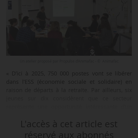
Un atelier proposé par Propulse d’Animafac - © Animafac
« D’ici à 2025, 750 000 postes vont se libérer
dans l’ESS (économie sociale et solidaire) en
raison de départs à la retraite. Par ailleurs, six
jeunes sur dix considèrent que ce secteur
représente une opportunité intéressante d’un
point de vue professionnel, mais 87 % d’entre
L'accès à cet article est
eux se disent peu informés. C’est dans cette
perspective que nous avons lancé Propulse, un
réservé aux abonnés