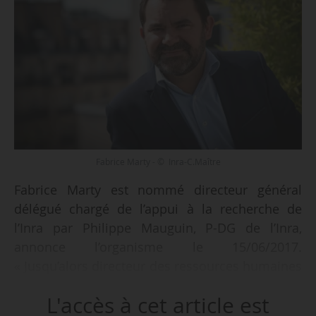
Fabrice Marty - © Inra-C.Maître
Fabrice Marty est nommé directeur général
délégué chargé de l’appui à la recherche de
l’Inra par Philippe Mauguin, P-DG de l’Inra,
annonce l’organisme le 15/06/2017.
« Jusqu’alors directeur des ressources humaines
de l’Institut, il aura désormais la responsabilité
L'accès à cet article est
de l’élaboration et de la mise en œuvre de la