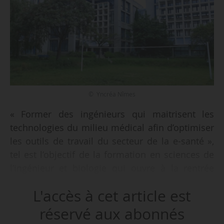
© Yncréa Nîmes
« Former des ingénieurs qui maitrisent les
technologies du milieu médical afin d’optimiser
les outils de travail du secteur de la e-santé »,
tel est l’objectif de la formation en sciences de
l’ingénieur et biologie qui ouvre à la rentrée
2017 à Yncréa Nîmes, annonce l’établissement
L'accès à cet article est
le 14/06/2017.
réservé aux abonnés
« Ce cursus fait le lien entre le milieu médical, le