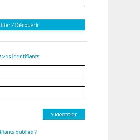
tifier / Découvrir
z vos identifiants
S'identifier
ifiants oubliés ?