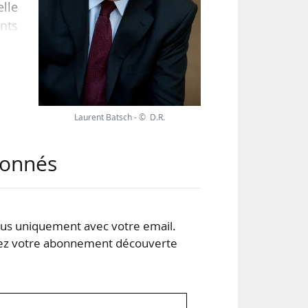
elle
ents
ire
. »
 un
eux
Laurent Batsch - © D.R.
abonnés
s uniquement avec votre email.
 votre abonnement découverte