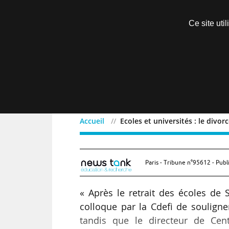
Découvrir sans engagement
Ce site uti
Menu
Accueil
Ecoles et universités : le divo
Ecoles et universités : l
Paris - Tribune n°95612 - Publ
« Après le retrait des écoles de 
colloque par la Cdefi de souligne
tandis que le directeur de Cen