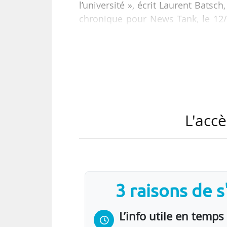
l’université », écrit Laurent Bats
chronique pour News Tank, le 12/0
ne parviennent pas à élaborer un
français, alors l’intégration des éc
« A lire et à entendre les argu
accord sur la nature du désacc
aspects…
L'accè
3 raisons de 
L’info utile en temps 