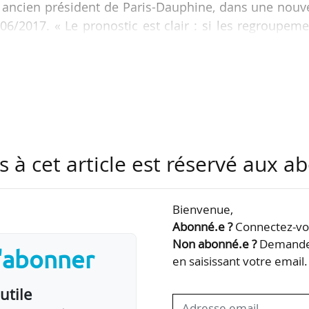
ch, ancien président de Paris-Dauphine, dans une nouv
6/2017. « Le pronostic est clair : si les regroupem
 mode d’organisation différent du modèle universita
oles et des universités ne se fera pas. Perdant-perdant
ments des protagonistes, le débat montre au moins
ord », constate Laurent Batsch qui analyse les d
s à cet article est réservé aux 
Bienvenue,
Abonné.e ?
Connectez-vou
Non abonné.e ?
Demandez
s'abonner
en saisissant votre email.
utile