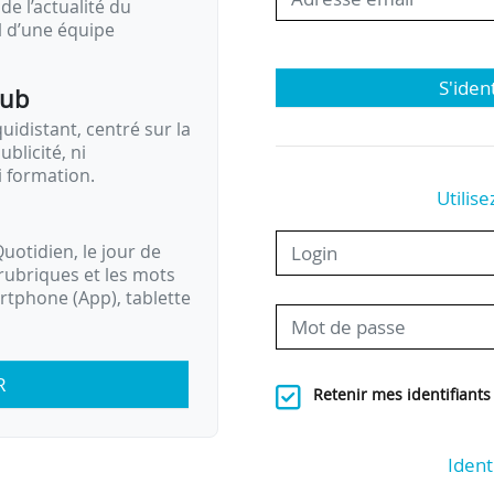
de l’actualité du
il d’une équipe
S'iden
pub
idistant, centré sur la
ublicité, ni
i formation.
Utilise
uotidien, le jour de
rubriques et les mots
artphone (App), tablette
R
Retenir mes identifiants
Ident