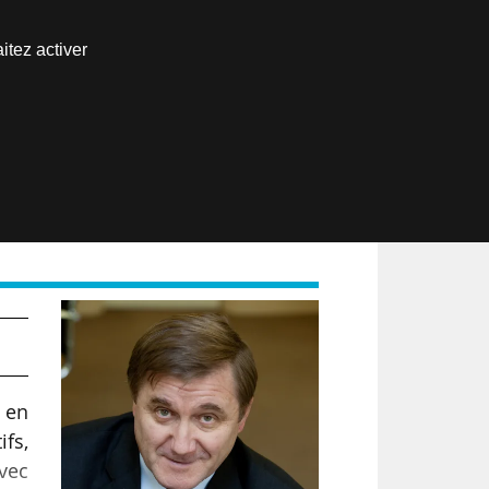
Nous joindre
itez activer
Espace abonné
EN
s en
ifs,
vec