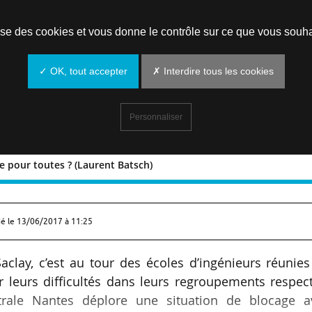
Prendre un rendez-vous
lise des cookies et vous donne le contrôle sur ce que vous souha
✓ OK, tout accepter
✗ Interdire tous les cookies
Personnaliser
rce pour toutes ? (Laurent Batsch)
e divorce pour toutes ? (Laurent Batsch)
ié le
13/06/2017 à 11:25
Saclay, c’est au tour des écoles d’ingénieurs réunie
r leurs difficultés dans leurs regroupements respect
trale Nantes déplore une situation de blocage a