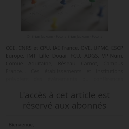
© Brian Jackson - Fotolia Brian Jackson - Fotolia
CGE, CNRS et CPU, IAE France, OVE, UPMC, ESCP
Europe, IMT Lille Douai, FCU, ADGS, VP-Num,
Comue Aquitaine, Réseau Carnot, Campus
France… Ces établissements et institutions
prévoient des événements ou conférences
destinés à la presse, du 12/06 au 06/07/2017.
L'accès à cet article est
News Tank répertorie, au 12/06/2017, 32
réservé aux abonnés
événements prévus durant cette période.
L’agenda du 12/06 au 06/07/2017
Bienvenue,