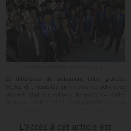
Remise de diplômes à l’IAE d’Aix-Marseille - © D.R.
La différence de traitement entre grandes
écoles et universités en matière de délivrance
du DNM (diplôme national de master) « résulte
de la loi » et le Conseil d’Etat rappelle à la CGE
« qu’il n’est pas juge de la constitutionnalité des
lois et que la seule procédure utilisable pour
L'accès à cet article est
répondre à sa question est celle de la QPC à