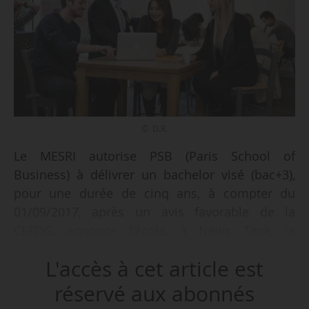
© D.R.
Le MESRI autorise PSB (Paris School of
Business) à délivrer un bachelor visé (bac+3),
pour une durée de cinq ans, à compter du
01/09/2017, après un avis favorable de la
CEFDG, annonce l’école, à News Tank, le
08/06/2017. Créé en 1999, ce « bachelor en
L'accès à cet article est
management général et international »
enseigné en anglais, s’adresse principalement à
réservé aux abonnés
des étudiants internationaux.