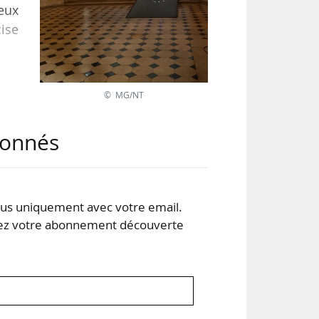
eux
cise
© MG/NT
, la
ble
abonnés
tion
s uniquement avec votre email.
 votre abonnement découverte