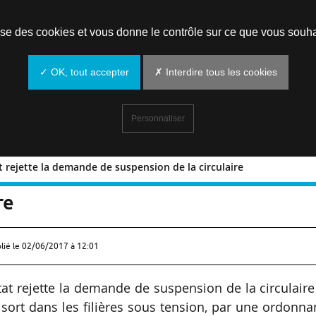
Prendre un rendez-vous
lise des cookies et vous donne le contrôle sur ce que vous souha
✓ OK, tout accepter
✗ Interdire tous les cookies
Personnaliser
at rejette la demande de suspension de la circulaire
il d’Etat rejette la demande de
re
lié le
02/06/2017 à 12:01
tat rejette la demande de suspension de la circulair
 sort dans les filières sous tension, par une ordonn