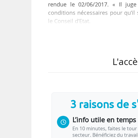
rendue le 02/06/2017. « Il juge
conditions nécessaires pour qu’il s
le Conseil d’Etat.
Le juge avance deux arguments pri
• « La capacité limitée d’accueil d
sécurité des étudiants et la qua
L'accè
l’édiction d’une réglementation p
en premier cycle universitaire lors
• « Il n’est pas établi que la susp
3 raisons de 
L’info utile en temps 
En 10 minutes, faites le tour 
secteur. Bénéficiez du trava