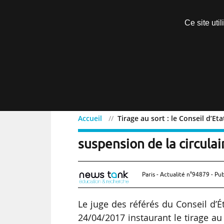
Découvrir sans engagement
Ce site uti
Menu
Accueil
Tirage au sort : le Conseil d’Et
Tirage au sort : le Conse
suspension de la circulai
Paris - Actualité n°94879 - Pub
Le juge des référés du Conseil d’É
24/04/2017 instaurant le tirage au