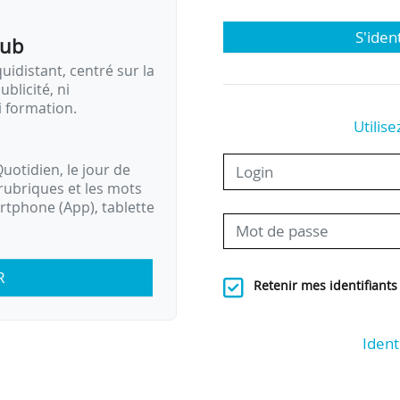
S'iden
pub
idistant, centré sur la
ublicité, ni
i formation.
Utilise
uotidien, le jour de
rubriques et les mots
artphone (App), tablette
R
Retenir mes identifiants
Ident