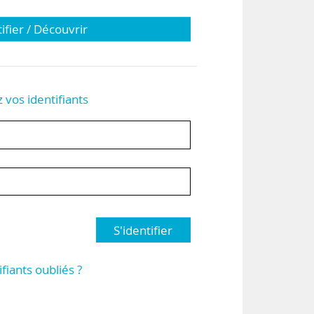
tifier / Découvrir
z vos identifiants
S'identifier
ifiants oubliés ?