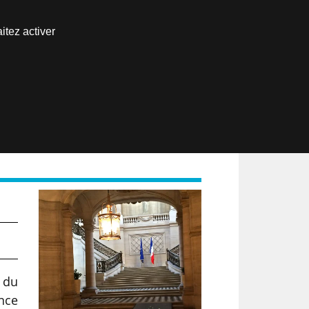
Nous joindre
itez activer
Espace abonné
EN
e du
ance