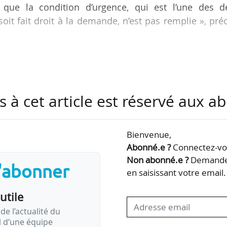
 que la condition d’urgence, qui est l’une des d
oit fait droit à la demande, n’est pas remplie », pré
ncipaux :
es établissements et la nécessité d’assurer, notamment
lité de l’enseignement, rendent en effet indispensa
s à cet article est réservé aux 
ermettant de départager les candidats à une inscrip
qu’ils sont trop nombreux. »
ension de…
Bienvenue,
Abonné.e ?
Connectez-vou
Non abonné.e ?
Demandez
s'abonner
en saisissant votre email.
utile
de l’actualité du
il d’une équipe